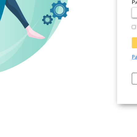
Pa
Pa