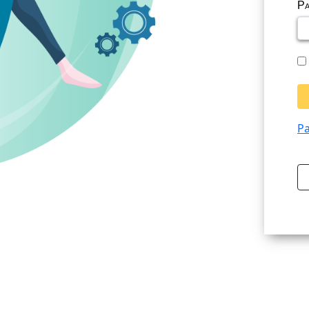
Pa
Pa