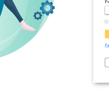
Pa
Pa